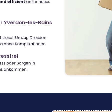
und effizient
an Ihr neues
r Yverdon-les-Bains
ahtloser Umzug Dresden
s ohne Komplikationen.
essfrei
ss oder Sorgen in
ins ankommen.