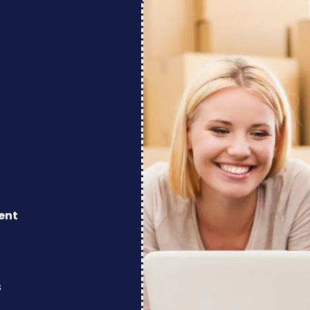
.
ent
s