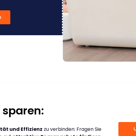
n
 sparen:
tät und Effizienz
zu verbinden: Fragen Sie