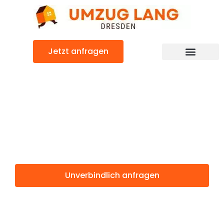
Zum
Inhalt
springen
Jetzt anfragen
Umzugsunternehmen Dresden
Umzugsservice Dresden
Günstiger Wädenswil Umzug
Umzug Dresden
Wädenswil
Unverbindlich anfragen
Weitere Informationen