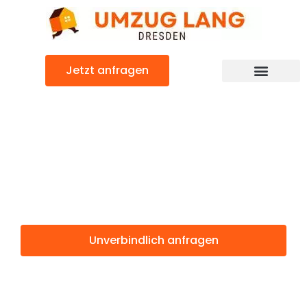
Zum
Inhalt
springen
Jetzt anfragen
Umzugsunternehmen Dresden
Umzugsservice Dresden
Günstiger Meyrin Umzug
Umzug Dresden
Meyrin
Unverbindlich anfragen
Weitere Informationen