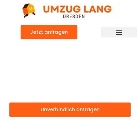
Zum
Inhalt
springen
Jetzt anfragen
Umzugsunternehmen Dresden
Umzugsservice Dresden
Günstiger Winterthur Umzug
Umzug Dresden
Winterthur
Unverbindlich anfragen
Weitere Informationen