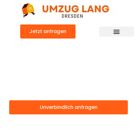
Zum
Inhalt
springen
Jetzt anfragen
Umzugsunternehmen Dresden
Umzugsservice Dresden
Günstiger Chur Umzug
Umzug Dresden
Chur
Unverbindlich anfragen
Weitere Informationen