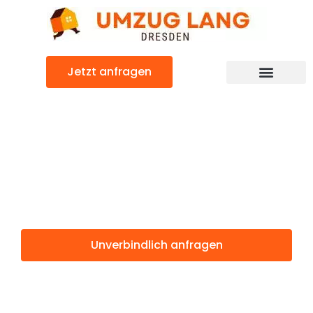
Zum
Inhalt
springen
Jetzt anfragen
Umzugsunternehmen Dresden
Umzugsservice Dresden
Günstiger Allschwil Umzug
Umzug Dresden
Allschwil
Unverbindlich anfragen
Weitere Informationen