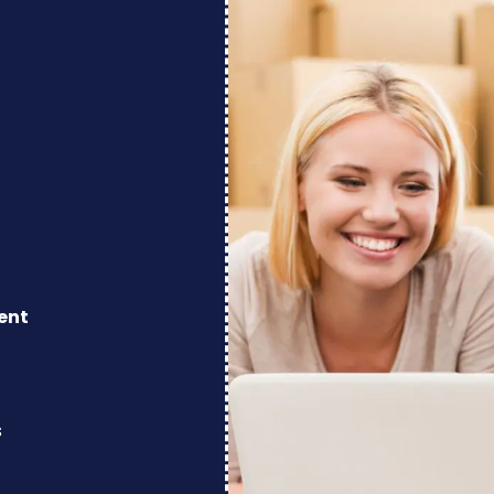
ent
s