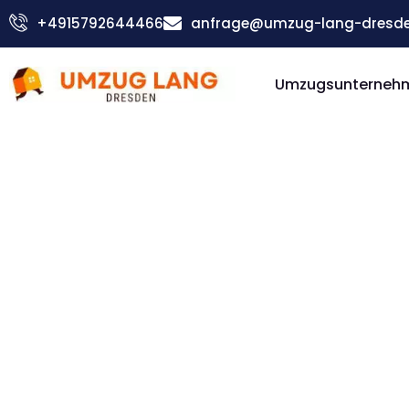
Zum
+4915792644466
anfrage@umzug-lang-dresde
Inhalt
springen
Umzugsunterneh
Günstiger Lugano Umzug
Umzug D
Lugano